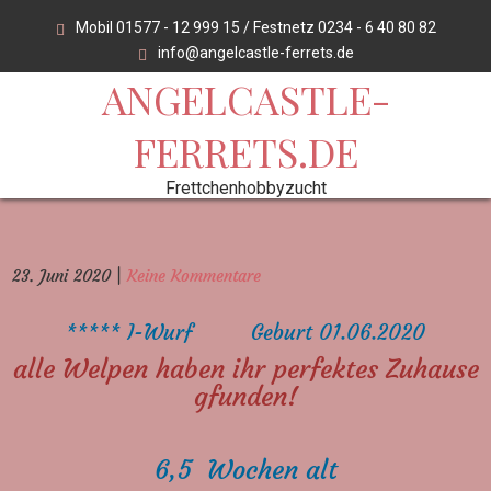
Skip
Mobil 01577 - 12 999 15 / Festnetz 0234 - 6 40 80 82
to
info@angelcastle-ferrets.de
content
ANGELCASTLE-
FERRETS.DE
Frettchenhobbyzucht
23. Juni 2020
|
Keine Kommentare
***** I-Wurf Geburt 01.06.2020
alle Welpen haben ihr perfektes Zuhause
gfunden!
6,5 Wochen alt