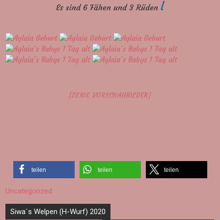
l
Es sind 6 Fähen und 3 Rüden
[ZEIGE VORSCHAUBILDER]
teilen
teilen
teilen
Uncategorized
Beitragsnavigation
Siwa´s Welpen (H-Wurf) 2020