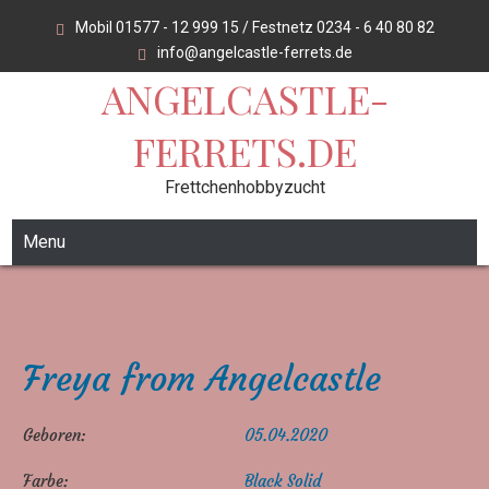
Skip
Mobil 01577 - 12 999 15 / Festnetz 0234 - 6 40 80 82
to
info@angelcastle-ferrets.de
content
ANGELCASTLE-
FERRETS.DE
Frettchenhobbyzucht
Menu
Freya from Angelcastle
Geboren:
05.04.2020
Farbe:
Black Solid