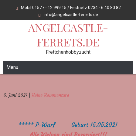
Skip
Mobil 01577 - 12 999 15 / Festnetz 0234 - 6 40 80 82
to
info@angelcastle-ferrets.de
content
ANGELCASTLE-
FERRETS.DE
Frettchenhobbyzucht
Menu
6. Juni 2021
|
Keine Kommentare
***** P-Wurf Geburt 15.05.2021
Alle Welpen sind Reserviert!!!