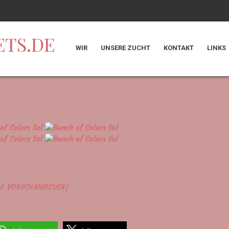
ETS.DE
WIR
UNSERE ZUCHT
KONTAKT
LINKS
GE VORSCHAUBILDER]