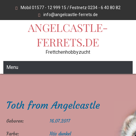
Skip
Mobil 01577 - 12 999 15 / Festnetz 0234 - 6 40 80 82
to
info@angelcastle-ferrets.de
content
ANGELCASTLE-
FERRETS.DE
Frettchenhobbyzucht
Menu
Toth from Angelcastle
Geboren:
16.07.2017
Farbe:
Iltis dunkel